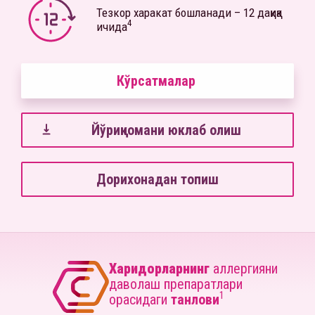
Тезкор харакат бошланади – 12 дақиқа
4
ичида
Кўрсатмалар
Йўриқномани юклаб олиш
Дорихонадан топиш
Харидорларнинг
аллергияни
даволаш препаратлари
1
орасидаги
танлови