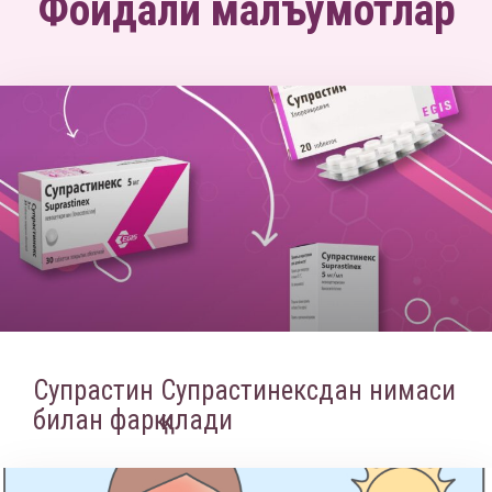
Фойдали малъумотлар
Супрастин Супрастинексдан нимаси
билан фарқ қилади