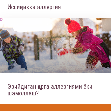
Иссиқликка аллергия
Эрийдиган қорга аллергиями ёки
шамоллаш?