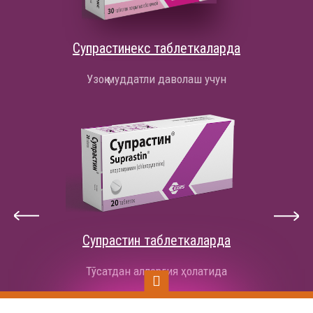
Супрастинекс таблеткаларда
Узоқ муддатли даволаш учун
Супрастин таблеткаларда
Тўсатдан аллергия ҳолатида