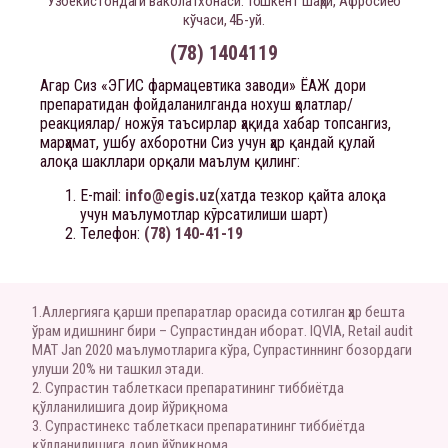
Ўзбекистондаги ваколатхонаси: Тошкент шаҳри, Афросиёб
кўчаси, 4Б-уй.
(78) 1404119
Агар Сиз «ЭГИС фармацевтика заводи» ЁАЖ дори
препаратидан фойдаланилганда нохуш ҳолатлар/
реакциялар/ ножўя таъсирлар ҳақида хабар топсангиз,
марҳамат, ушбу ахборотни Сиз учун ҳар қандай қулай
алоқа шакллари орқали маълум қилинг:
E-mail:
info@egis.uz
(хатда тезкор қайта алоқа
учун маълумотлар кўрсатилиши шарт)
Телефон:
(78) 140-41-19
1.Аллергияга қарши препаратлар орасида сотилган ҳар бешта
ўрам идишнинг бири – Супрастиндан иборат. IQVIA, Retail audit
MAT Jan 2020 маълумотларига кўра, Супрастиннинг бозордаги
улуши 20% ни ташкил этади.
2. Супрастин таблеткаси препаратининг тиббиётда
қўлланилишига доир йўриқнома
3. Супрастинекс таблеткаси препаратининг тиббиётда
қўлланилишига доир йўриқнома.