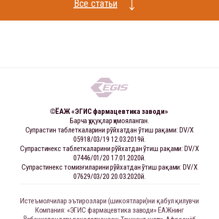
Все статьи
©ЁАЖ «ЭГИС фармацевтика заводи»
Барча ҳуқуқлар ҳимояланган.
Супрастин таблеткаларини рўйхатдан ўтиш рақами: DV/X
05918/03/19 12.03.2019й.
Супрастинекс таблеткаларини рўйхатдан ўтиш рақами: DV/X
07446/01/20 17.01.2020й.
Супрастинекс томизғиларини рўйхатдан ўтиш рақами: DV/X
07629/03/20 20.03.2020й.
Истеъмолчилар эътирозлари (шикоятлари)ни қабул қилувчи
Компания: «ЭГИС фармацевтика заводи» ЁАЖнинг