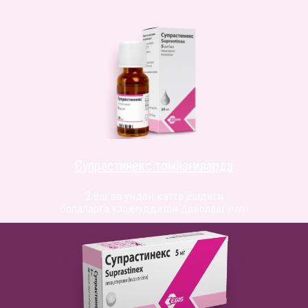
Супрастинекс томизғиларда
2 ёш ва ундан катта ёшдаги
болаларга узоқ муддатли даволаш учун