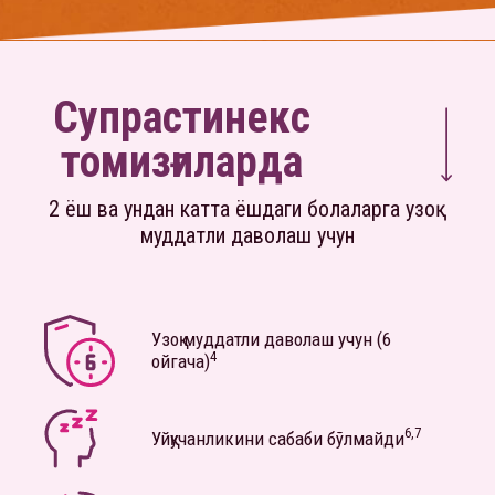
Супрастинекс
томизғиларда
2 ёш ва ундан катта ёшдаги болаларга узоқ
муддатли даволаш учун
Узоқ муддатли даволаш учун (6
4
ойгача)
6,7
Уйқучанликини сабаби бўлмайди