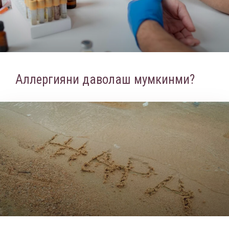
Аллергияни даволаш мумкинми?